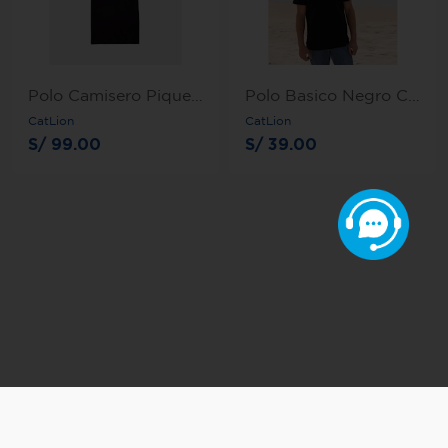
Polo Camisero Pique Negro Catlion Royal
Polo Basico Negro Catlion
CatLion
CatLion
S/ 99.00
S/ 39.00
Razón Social: AXIS REPRESENTACIONES S.A.C.